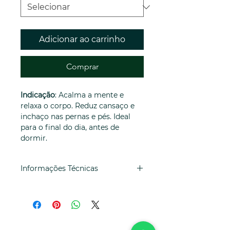
Adicionar ao carrinho
Comprar
Indicação
: Acalma a mente e
relaxa o corpo. Reduz cansaço e
inchaço nas pernas e pés. Ideal
para o final do dia, antes de
dormir.
Composição
: Sal mineral, alecrim,
Informações Técnicas
lavanda, camomila, eucalipto.
Componentes:
Eucalipto
Produto feito com as mãos e com
globulus
(Eucalyptus globulus
),
coração.
Lavanda
(Lavandula angustifolia)
,
alecrim
(Rosmarinus officinalis
Não contém corantes, fragrâncias