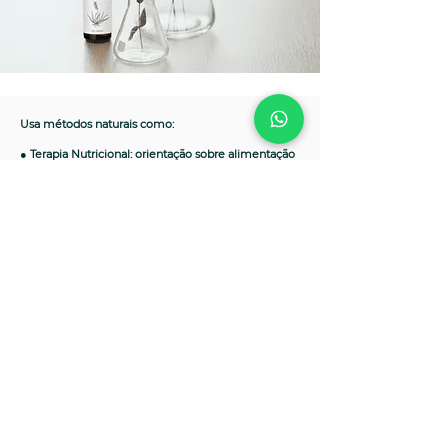
Usa métodos naturais como:
● Terapia Nutricional: orientação sobre alimentação
saudável e nutrição.
● Fitoterapia: uso de plantas medicinais para tratar
desequilíbrios na mente e no corpo;
● Homeopatia: sistema terapêutico que utiliza
diluições de substâncias para estimular a cura;
● Aromaterapia: uso do aroma das flores e ervas
para despertar o olfato e controlar as emoções;
● Terapias Manuais: Massagens relaxantes e
desintoxicantes e outras técnicas para aliviar dores e
promover o bem-estar;
● Hidroterapia: uso da água para fins terapêuticos,
como banhos, compressas e massagens;
● Geoterapia: uso da argila para desintoxicação e
homeostase do corpo;
● Terapia de Estilo de Vida: Orientação sobre
exercícios físicos, gerenciamento do estresse e
sono.