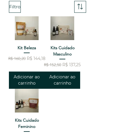
Filtro
Kit Beleza
Kits Cuidado
Masculino
Preço normal
Preço promocional
R$ 160,20
R$ 144,18
Preço normal
Preço promocional
R$ 152,50
R$ 137,25
Adicionar ao
Adicionar ao
carrinho
carrinho
Kits Cuidado
Feminino