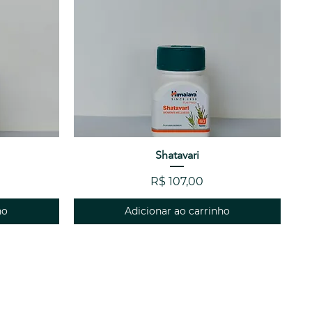
a
Visualização rápida
Shatavari
Preço
R$ 107,00
ho
Adicionar ao carrinho