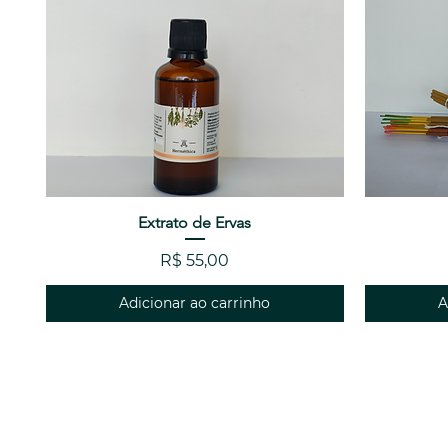
Visualização rápida
Extrato de Ervas
Preço
R$ 55,00
Adicionar ao carrinho
A