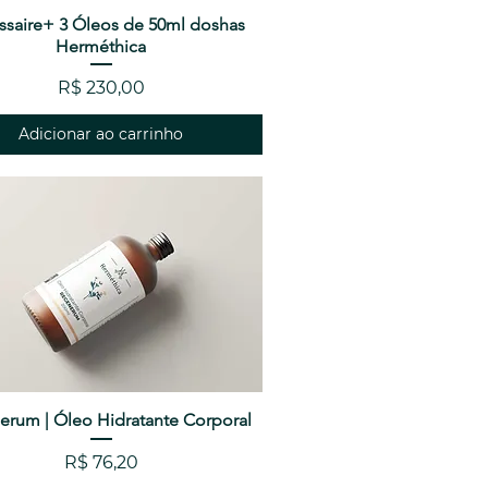
saire+ 3 Óleos de 50ml doshas
Visualização rápida
Herméthica
Preço
R$ 230,00
Adicionar ao carrinho
erum | Óleo Hidratante Corporal
Visualização rápida
Preço
R$ 76,20