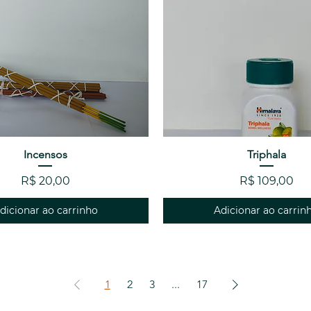
Visualização rápida
Incensos
Visualização rápid
Triphala
Preço
Preço
R$ 20,00
R$ 109,00
dicionar ao carrinho
Adicionar ao carrin
1
2
3
...
17