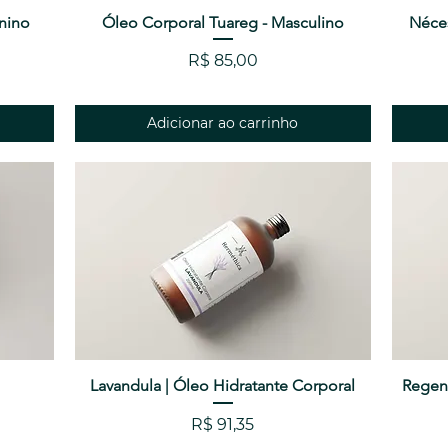
nino
Óleo Corporal Tuareg - Masculino
Visualização rápida
Néces
Preço
R$ 85,00
Adicionar ao carrinho
Lavandula | Óleo Hidratante Corporal
Visualização rápida
Regen
Preço
R$ 91,35