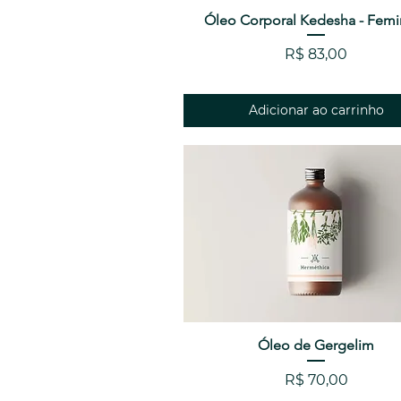
Óleo Corporal Kedesha - Femi
Visualização rápida
Preço
R$ 83,00
Adicionar ao carrinho
Visualização rápida
Óleo de Gergelim
Preço
R$ 70,00